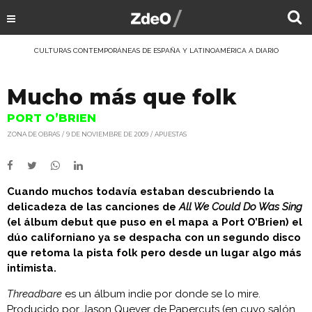
CULTURAS CONTEMPORÁNEAS DE ESPAÑA Y LATINOAMÉRICA A DIARIO
Mucho más que folk
PORT O’BRIEN
ZONA DE OBRAS
9 DE NOVIEMBRE DE 2009
APUESTAS
Cuando muchos todavía estaban descubriendo la
delicadeza de las canciones de
All We Could Do Was Sing
(el álbum debut que puso en el mapa a Port O’Brien) el
dúo californiano ya se despacha con un segundo disco
que retoma la pista folk pero desde un lugar algo más
intimista.
Threadbare
es un álbum indie por donde se lo mire.
Producido por Jason Quever de Papercuts (en cuyo salón