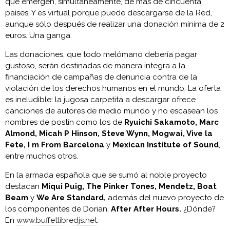
que emergen, simultáneamente, de más de cincuenta
países. Y es virtual porque puede descargarse de la Red,
aunque sólo después de realizar una donación mínima de 2
euros. Una ganga.
Las donaciones, que todo melómano debería pagar
gustoso, serán destinadas de manera íntegra a la
financiación de campañas de denuncia contra de la
violación de los derechos humanos en el mundo. La oferta
es ineludible: la jugosa carpetita a descargar ofrece
canciones de autores de medio mundo y no escasean los
nombres de postín como los de
Ryuichi Sakamoto, Marc
Almond, Micah P Hinson, Steve Wynn, Mogwai, Vive la
Fete, I m From Barcelona
y
Mexican Institute of Sound
,
entre muchos otros.
En la armada española que se sumó al noble proyecto
destacan
Miqui Puig, The Pinker Tones, Mendetz, Boat
Beam
y
We Are Standard,
además del nuevo proyecto de
los componentes de Dorian,
After After Hours.
¿Dónde?
En
www.buffetlibredjs.net
.