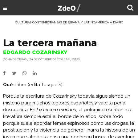
CULTURAS CONTEMPORÁNEAS DE ESPAÑA Y LATINOAMÉRICA A DIARIO
La tercera mañana
EDGARDO COZARINSKY
ZONA DE OBRAS
24 DE OCTUBRE DE 2010
APUESTAS
Qué:
Libro (edita Tusquets)
Porque la escritura de Cozarinsky todavía sigue siendo un
misterio para muchos lectores españoles y vale la pena
descubrirla. En
La tercera mañana,
el polémico escritor –su
literatura siempre está al borde de lo ético, sobre todo
porque suele abordar temas espinosos como las drogas, la
prostitución y la violencia de género– narra la historia de un
joven que sale de su casa una noche en busca de aventura