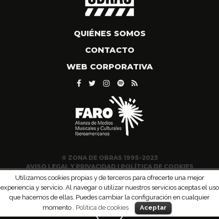
QUIÉNES SOMOS
CONTACTO
WEB CORPORATIVA
© ZONA DE OBRAS 1995-2023
AVISO LEGAL Y PRIVACIDAD
|
POLÍTICA DE COOKIES
Utilizamos cookies propias y de terceros para ofrecerte una mejor
experiencia y servicio. Al navegar o utilizar nuestros servicios aceptas el uso
que hacemos de ellas. Puedes cambiar la configuración en cualquier
momento .
Política de cookies
Aceptar