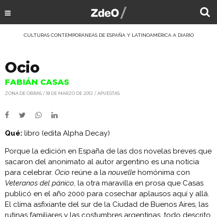
CULTURAS CONTEMPORÁNEAS DE ESPAÑA Y LATINOAMÉRICA A DIARIO
Ocio
FABIÁN CASAS
ZONA DE OBRAS
18 DE MARZO DE 2012
APUESTAS
Qué:
libro (edita Alpha Decay)
Porque la edición en España de las dos novelas breves que
sacaron del anonimato al autor argentino es una noticia
para celebrar.
Ocio
reúne a la
nouvelle
homónima con
Veteranos del pánico
, la otra maravilla en prosa que Casas
publicó en el año 2000 para cosechar aplausos aquí y allá.
El clima asfixiante del sur de la Ciudad de Buenos Aires, las
rutinas familiares y las costumbres argentinas, todo descrito