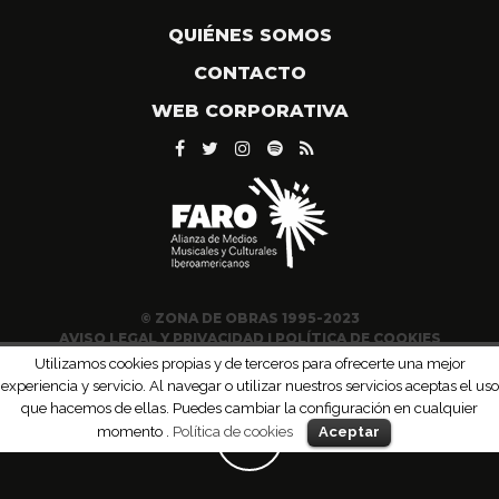
QUIÉNES SOMOS
CONTACTO
WEB CORPORATIVA
© ZONA DE OBRAS 1995-2023
AVISO LEGAL Y PRIVACIDAD
|
POLÍTICA DE COOKIES
Utilizamos cookies propias y de terceros para ofrecerte una mejor
experiencia y servicio. Al navegar o utilizar nuestros servicios aceptas el uso
que hacemos de ellas. Puedes cambiar la configuración en cualquier
momento .
Política de cookies
Aceptar