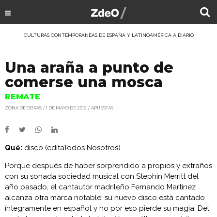
CULTURAS CONTEMPORÁNEAS DE ESPAÑA Y LATINOAMÉRICA A DIARIO
Una araña a punto de
comerse una mosca
REMATE
ZONA DE OBRAS
1 DE MAYO DE 2012
APUESTAS
Qué:
disco (editaTodos Nosotros)
Porque después de haber sorprendido a propios y extraños
con su sonada sociedad musical con Stephin Merritt del
año pasado, el cantautor madrileño Fernando Martínez
alcanza
otra marca notable: su nuevo disco está cantado
íntegramente en español y no por eso pierde su magia. Del