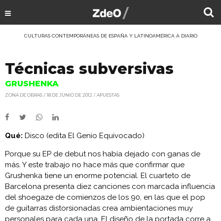
CULTURAS CONTEMPORÁNEAS DE ESPAÑA Y LATINOAMÉRICA A DIARIO
Técnicas subversivas
GRUSHENKA
ZONA DE OBRAS
18 DE JUNIO DE 2012
APUESTAS
Qué:
Disco (edita El Genio Equivocado)
Porque su EP de debut nos había dejado con ganas de
más. Y este trabajo no hace más que confirmar que
Grushenka tiene un enorme potencial. El cuarteto de
Barcelona presenta diez canciones con marcada influencia
del shoegaze de comienzos de los 90, en las que el pop
de guitarras distorsionadas crea ambientaciones muy
personales para cada una. El diseño de la portada corre a