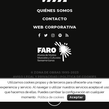
QUIÉNES SOMOS
CONTACTO
WEB CORPORATIVA
© ZONA DE OBRAS 1995-2023
AVISO LEGAL Y PRIVACIDAD
|
POLÍTICA DE COOKIES
Utilizamos cookies propias y de terceros para ofrecerte una mejor
experiencia y servicio. Al navegar o utilizar nuestros servicios aceptas el uso
que hacemos de ellas. Puedes cambiar la configuración en cualquier
momento .
Política de cookies
Aceptar