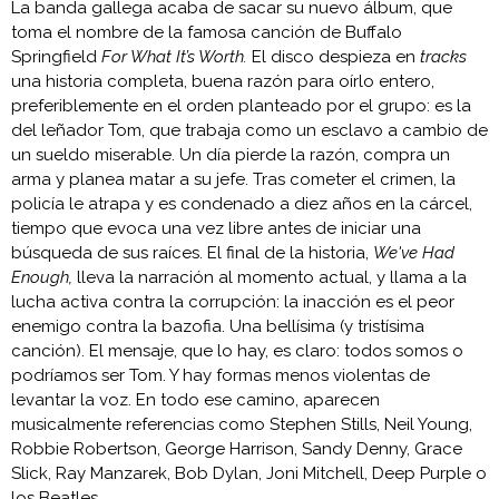
La banda gallega acaba de sacar su nuevo álbum, que
toma el nombre de la famosa canción de Buffalo
Springfield
For What It’s Worth.
El disco despieza en
tracks
una historia completa, buena razón para oírlo entero,
preferiblemente en el orden planteado por el grupo: es la
del leñador Tom, que trabaja como un esclavo a cambio de
un sueldo miserable. Un día pierde la razón, compra un
arma y planea matar a su jefe. Tras cometer el crimen, la
policía le atrapa y es condenado a diez años en la cárcel,
tiempo que evoca una vez libre antes de iniciar una
búsqueda de sus raíces. El final de la historia,
We've Had
Enough,
lleva la narración al momento actual, y llama a la
lucha activa contra la corrupción: la inacción es el peor
enemigo contra la bazofia. Una bellísima (y tristísima
canción). El mensaje, que lo hay, es claro: todos somos o
podríamos ser Tom. Y hay formas menos violentas de
levantar la voz. En todo ese camino, aparecen
musicalmente referencias como Stephen Stills, Neil Young,
Robbie Robertson, George Harrison, Sandy Denny, Grace
Slick, Ray Manzarek, Bob Dylan, Joni Mitchell, Deep Purple o
los Beatles