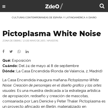
CULTURAS CONTEMPORÁNEAS DE ESPAÑA Y LATINOAMÉRICA A DIARIO
Pictoplasma White Noise
ZONA DE OBRAS
23 DE MAYO DE 2013
APUESTAS
Qué:
Exposición
Cuándo:
Del 24 de mayo al 8 de septiembre
Dónde:
La Casa Encendida (Ronda de Valencia, 2, Madrid)
La Casa Encendida inaugura mañana
Pictoplasma-White
Noise: Creación de personajes en el diseño grafico y las artes
visuales.
Es una muestra dedicada a la estrategia artística
de apropiación, rediseño y creación de mascotas,
comisariada por Lars Denicke y Peter Thaler. Pictoplasma es
un proyecto afincado en Berlín, materializado en