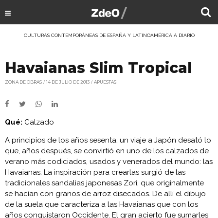
CULTURAS CONTEMPORÁNEAS DE ESPAÑA Y LATINOAMÉRICA A DIARIO
Havaianas Slim Tropical
ZONA DE OBRAS
14 DE JULIO DE 2013
APUESTAS
Qué:
Calzado
A principios de los años sesenta, un viaje a Japón desató lo
que, años después, se convirtió en uno de los calzados de
verano más codiciados, usados y venerados del mundo: las
Havaianas. La inspiración para crearlas surgió de las
tradicionales sandalias japonesas Zori, que originalmente
se hacían con granos de arroz disecados. De allí el dibujo
de la suela que caracteriza a las Havaianas que con los
años conquistaron Occidente. El gran acierto fue sumarles