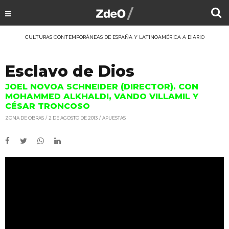
CULTURAS CONTEMPORÁNEAS DE ESPAÑA Y LATINOAMÉRICA A DIARIO
Esclavo de Dios
JOEL NOVOA SCHNEIDER (DIRECTOR). CON
MOHAMMED ALKHALDI, VANDO VILLAMIL Y
CÉSAR TRONCOSO
ZONA DE OBRAS
2 DE AGOSTO DE 2013
APUESTAS