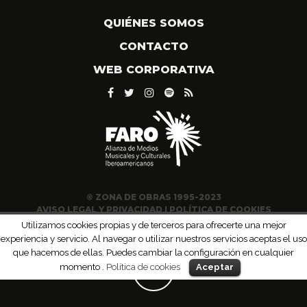
QUIÉNES SOMOS
CONTACTO
WEB CORPORATIVA
© ZONA DE OBRAS 1995-2023
AVISO LEGAL Y PRIVACIDAD
|
POLÍTICA DE COOKIES
Utilizamos cookies propias y de terceros para ofrecerte una mejor
experiencia y servicio. Al navegar o utilizar nuestros servicios aceptas el uso
que hacemos de ellas. Puedes cambiar la configuración en cualquier
momento .
Política de cookies
Aceptar