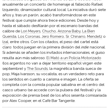
anualmente un concierto de homenaje al fallecido Rafael
Izquierdo, dinamizador cultural local. La iniciativa duró siete
años y, tras un parón, acabó transformándose en este
festival que cumple ahora trece ediciones. Desde hoy y
hasta el sábado desfilarán por el escenario bandas del
calibre de
Lori Meyers
,
Chucho
,
Arizona Baby
,
La Bien
Querida
,
Los Coronas
,
Jero Romero
,
Sr. Chinarro
,
Mendetz
o
Izal
, entre otros. Con los citados, el peso del cartel está
claro: todos juegan en la primera división del
indie
nacional.
Si además se añaden los invitados internacionales, el guiso
resulta aún más sabroso:
El Mató a un Policía Motorizado
(los argentos no van a dejar territorio español virgen este
septiembre) y
The Sounds
, la magnética banda sueca de
pop; Maja Ivarsson, su vocalista, es un verdadero reto para
los sentidos en cuanto a carisma e imagen. La oferta se
completa con la comida popular sabatina en el centro del
casco urbano (se accede con la pulsera del festival) y la
exposición de prensa beat de los años sesenta comisariada
por Alex Cooper, en el Café Bar Tangente.