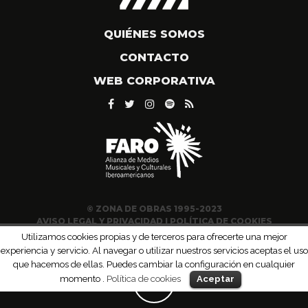
QUIÉNES SOMOS
CONTACTO
WEB CORPORATIVA
© ZONA DE OBRAS 1995-2023
AVISO LEGAL Y PRIVACIDAD
|
POLÍTICA DE COOKIES
Utilizamos cookies propias y de terceros para ofrecerte una mejor
experiencia y servicio. Al navegar o utilizar nuestros servicios aceptas el uso
que hacemos de ellas. Puedes cambiar la configuración en cualquier
momento .
Política de cookies
Aceptar