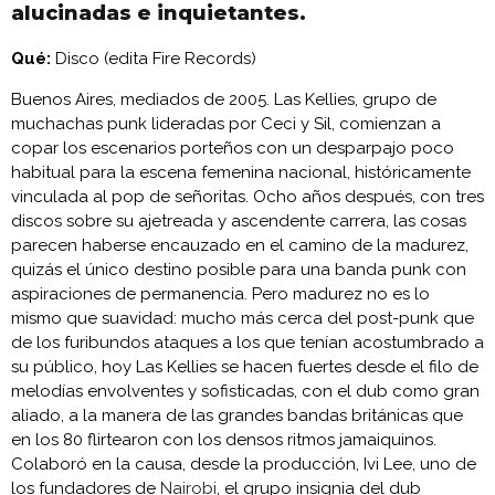
alucinadas e inquietantes.
Qué:
Disco (edita Fire Records)
Buenos Aires, mediados de 2005. Las Kellies, grupo de
muchachas punk lideradas por Ceci y Sil, comienzan a
copar los escenarios porteños con un desparpajo poco
habitual para la escena femenina nacional, históricamente
vinculada al pop de señoritas. Ocho años después, con tres
discos sobre su ajetreada y ascendente carrera, las cosas
parecen haberse encauzado en el camino de la madurez,
quizás el único destino posible para una banda punk con
aspiraciones de permanencia. Pero madurez no es lo
mismo que suavidad: mucho más cerca del post-punk que
de los furibundos ataques a los que tenían acostumbrado a
su público, hoy Las Kellies se hacen fuertes desde el filo de
melodías envolventes y sofisticadas, con el dub como gran
aliado, a la manera de las grandes bandas británicas que
en los 80 flirtearon con los densos ritmos jamaiquinos.
Colaboró en la causa, desde la producción, Ivi Lee, uno de
los fundadores de
Nairobi
, el grupo insignia del dub