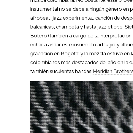
música colombiana. No obstante, este proyec
instrumental no se debe a ningún género en pa
afrobeat, jazz experimental, canción de des
balcánicas, champeta y hasta jazz etíope. Si
Botero (también a cargo de la interpretación
echar a andar este insurrecto artilugio y álbu
grabación en Bogotá; y la mezcla estuvo en 
colombianos más destacados del año en la esc
también suculentas bandas
Meridian Brother