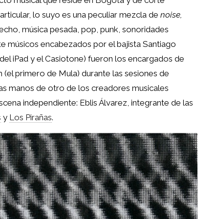
to musical que reside en Bogotá y de corte
rticular, lo suyo es una peculiar mezcla de
noise,
pecho, música pesada, pop, punk, sonoridades
ete músicos encabezados por el bajista Santiago
 del iPad y el Casiotone) fueron los encargados de
m (el primero de Mula) durante las sesiones de
las manos de otro de los creadores musicales
ena independiente: Eblis Álvarez, integrante de las
s
y
Los Pirañas
.