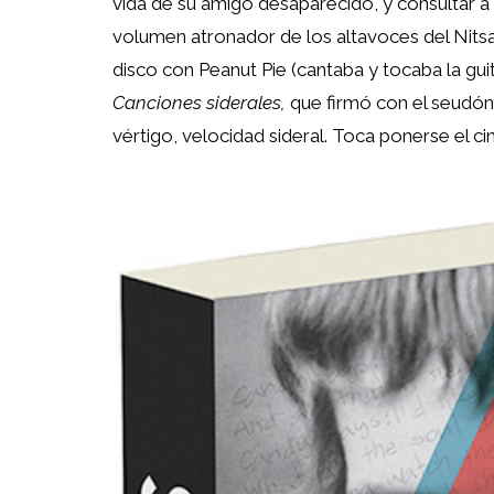
vida de su amigo desaparecido, y consultar a
volumen atronador de los altavoces del Nit
disco con Peanut Pie (cantaba y tocaba la guit
Canciones siderales,
que firmó con el seudón
vértigo, velocidad sideral. Toca ponerse el ci