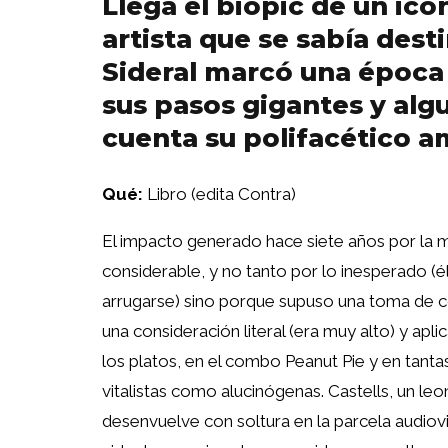
Llega el biopic de un ico
artista que se sabía des
Sideral marcó una época
sus pasos gigantes y al
cuenta su polifacético a
Qué:
Libro (edita Contra)
El impacto generado hace siete años por la mu
considerable, y no tanto por lo inesperado (é
arrugarse) sino porque supuso una toma de co
una consideración literal (era muy alto) y a
los platos, en el combo Peanut Pie y en tanta
vitalistas como alucinógenas. Castells, un le
desenvuelve con soltura en la parcela audiovi