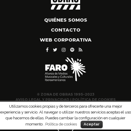
QUIÉNES SOMOS
CONTACTO
WEB CORPORATIVA
© ZONA DE OBRAS 1995-2023
AVISO LEGAL Y PRIVACIDAD
|
POLÍTICA DE COOKIES
Utilizamos cookies propias y de terceros para ofrecerte una mejor
experiencia y servicio. Al navegar o utilizar nuestros servicios aceptas el uso
que hacemos de ellas. Puedes cambiar la configuración en cualquier
momento .
Política de cookies
Aceptar