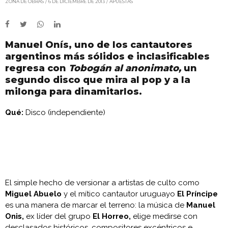
ZONA DE OBRAS
6 DE DICIEMBRE DE 2013
APUESTAS
Manuel Onís, uno de los cantautores
argentinos más sólidos e inclasificables
regresa con
Tobogán al anonimato,
un
segundo disco que mira al pop y a la
milonga para dinamitarlos.
Qué:
Disco (independiente)
El simple hecho de versionar a artistas de culto como
Miguel Abuelo
y el mítico cantautor uruguayo
El Príncipe
es una manera de marcar el terreno: la música de
Manuel
Onis,
ex líder del grupo
El Horreo,
elige medirse con
desclasados históricos, compositores excéntricos e