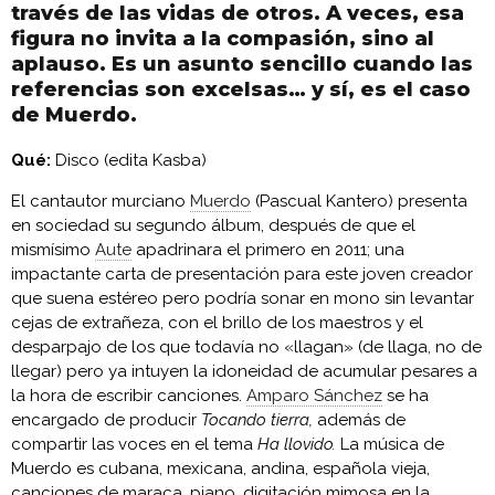
través de las vidas de otros. A veces, esa
figura no invita a la compasión, sino al
aplauso. Es un asunto sencillo cuando las
referencias son excelsas… y sí, es el caso
de Muerdo.
Qué:
Disco (edita Kasba)
El cantautor murciano
Muerdo
(Pascual Kantero) presenta
en sociedad su segundo álbum, después de que el
mismísimo
Aute
apadrinara el primero en 2011; una
impactante carta de presentación para este joven creador
que suena estéreo pero podría sonar en mono sin levantar
cejas de extrañeza, con el brillo de los maestros y el
desparpajo de los que todavía no «llagan» (de llaga, no de
llegar) pero ya intuyen la idoneidad de acumular pesares a
la hora de escribir canciones.
Amparo Sánchez
se ha
encargado de producir
Tocando tierra,
además de
compartir las voces en el tema
Ha llovido.
La música de
Muerdo es cubana, mexicana, andina, española vieja,
canciones de maraca, piano, digitación mimosa en la