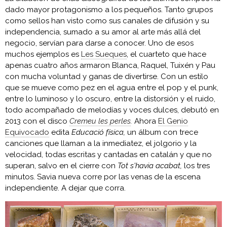
dado mayor protagonismo a los pequeños. Tanto grupos
como sellos han visto como sus canales de difusión y su
independencia, sumado a su amor al arte más allá del
negocio, servían para darse a conocer. Uno de esos
muchos ejemplos es
Les Sueques
, el cuarteto que hace
apenas cuatro años armaron Blanca, Raquel, Tuixén y Pau
con mucha voluntad y ganas de divertirse. Con un estilo
que se mueve como pez en el agua entre el pop y el punk,
entre lo luminoso y lo oscuro, entre la distorsión y el ruido,
todo acompañado de melodías y voces dulces, debutó en
2013 con el disco
Cremeu les perles
.
Ahora
El Genio
Equivocado
edita
Educació física,
un álbum con trece
canciones que llaman a la inmediatez, el jolgorio y la
velocidad, todas escritas y cantadas en catalán y que no
superan, salvo en el cierre con
Tot s'havia acabat,
los tres
minutos. Savia nueva corre por las venas de la escena
independiente. A dejar que corra.