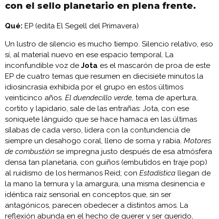
con el sello planetario en plena frente.
Qué:
EP (edita El Segell del Primavera)
Un lustro de silencio es mucho tiempo. Silencio relativo, eso
sí, al material nuevo en ese espacio temporal. La
inconfundible voz de
Jota
es el mascarón de proa de este
EP de cuatro temas que resumen en diecisiete minutos la
idiosincrasia exhibida por el grupo en estos últimos
veinticinco años.
El duendecillo verde,
tema de apertura,
cortito y lapidario, sale de las entrañas: Jota, con ese
soniquete lánguido que se hace hamaca en las últimas
sílabas de cada verso, lidera con la contundencia de
siempre un desahogo coral, lleno de sorna y rabia.
Motores
de combustión
se impregna justo después de esa atmósfera
densa tan planetaria, con guiños (embutidos en traje pop)
al ruidismo de los hermanos Reid; con
Estadística
llegan de
la mano la ternura y la amargura, una misma desinencia e
idéntica raíz sensorial en conceptos que, sin ser
antagónicos, parecen obedecer a distintos amos. La
reflexión abunda en el hecho de querer y ser querido,