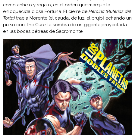
como anhelo y regalo, en el orden que marque la
enloquecida diosa Fortuna. El cierre de
Heroína (Bulerías del
Torta)
trae a Morente (el caudal de luz, el brujo) echando un
pulso con The Cure, la sombra de un gigante proyectada
en las bocas pétreas de Sacromonte.