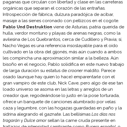
paganas que circulan con libertad y clase en las carreteras
orgánicas que separan el corazón de las entrañas.
Introspección de fábrica, dulzura paradójica de acíbar,
masaje a las sienes coronado con pellizcos en el cogote.
Pablo Und Destruktion
viene de Asturias, patria querida de
hulla, verdor montuno y playas de arenas negras, como la
avilesina de Los Quebrantos, cerca de Cudillero y Pravia; sí,
Nacho Vegas es una referencia insoslayable para el oído
cultivado en la obra del gijonés, más aún cuando a ambos
les compincha una aproximación similar a la belleza. Aún
bisoño en el negocio, Pablo solidifica en este nuevo trabajo
de larga duración su estatus de
crooner
maldito. Parece
osado (aunque hay quien lo hace) emparentarle con el
gran vampiro de este club, Nick Cave, pero algo de ese tan
loado universo se asoma en las letras y arreglos de un
creador que, regodeándose lo justo en la pose torturada,
ofrece un banquete de canciones alumbrado por velas:
caza y legumbre, con las hogazas guardadas en paño y la
sidrina alegrando el gaznate. Las bellísimas
Los días nos
tragarán
y
Dulce amor
sellan la carne cruda presente en
trallazos de intensidad cambiante como
Busero español,
o