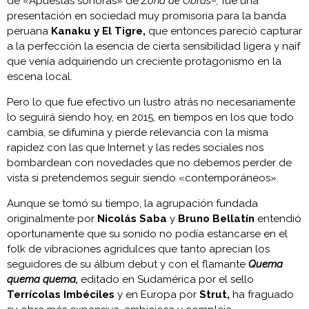
de «Apuestas sonoras» de
Zona de Obras–,
fue una
presentación en sociedad muy promisoria para la banda
peruana
Kanaku y El Tigre,
que entonces pareció capturar
a la perfección la esencia de cierta sensibilidad ligera y naif
que venía adquiriendo un creciente protagonismo en la
escena local.
Pero lo que fue efectivo un lustro atrás no necesariamente
lo seguirá siendo hoy, en 2015, en tiempos en los que todo
cambia, se difumina y pierde relevancia con la misma
rapidez con las que Internet y las redes sociales nos
bombardean con novedades que no debemos perder de
vista si pretendemos seguir siendo «contemporáneos».
Aunque se tomó su tiempo, la agrupación fundada
originalmente por
Nicolás Saba
y
Bruno Bellatín
entendió
oportunamente que su sonido no podía estancarse en el
folk de vibraciones agridulces que tanto aprecian los
seguidores de su álbum debut y con el flamante
Quema
quema quema,
editado en Sudamérica por el sello
Terrícolas Imbéciles
y en Europa por
Strut,
ha fraguado