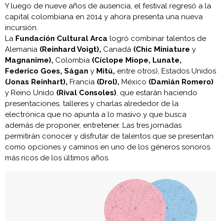
Y luego de nueve años de ausencia, el festival regresó a la
capital colombiana en 2014 y ahora presenta una nueva
incursión.
La
Fundación Cultural Arca
logró combinar talentos de
Alemania
(Reinhard Voigt),
Canadá
(Chic Miniature
y
Magnanime),
Colombia
(Cíclope Miope, Lunate,
Federico Goes, Ságan
y
Mitú,
entre otros), Estados Unidos
(Jonas Reinhart),
Francia
(Drol),
México
(Damián Romero)
y Reino Unido
(Rival Consoles)
, que estarán haciendo
presentaciones, talleres y charlas alrededor de la
electrónica que no apunta a lo masivo y que busca
además de proponer, entretener. Las tres jornadas
permitirán conocer y disfrutar de talentos que se presentan
como opciones y caminos en uno de los géneros sonoros
más ricos de los últimos años.