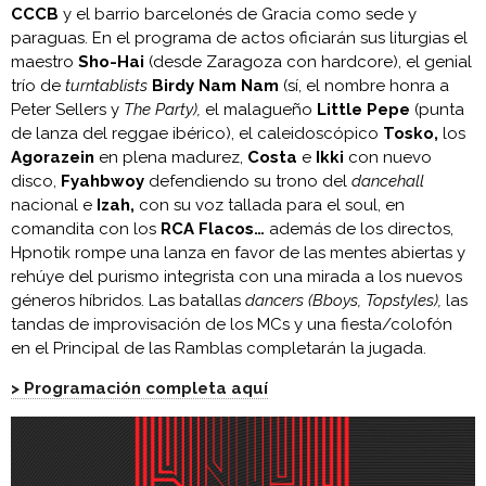
CCCB
y el barrio barcelonés de Gracia como sede y
paraguas. En el programa de actos oficiarán sus liturgias el
maestro
Sho-Hai
(desde Zaragoza con hardcore), el genial
trío de
turntablists
Birdy Nam Nam
(sí, el nombre honra a
Peter Sellers y
The Party),
el malagueño
Little Pepe
(punta
de lanza del reggae ibérico), el caleidoscópico
Tosko,
los
Agorazein
en plena madurez,
Costa
e
Ikki
con nuevo
disco,
Fyahbwoy
defendiendo su trono del
dancehall
nacional e
Izah,
con su voz tallada para el soul, en
comandita con los
RCA Flacos…
además de los directos,
Hpnotik rompe una lanza en favor de las mentes abiertas y
rehúye del purismo integrista con una mirada a los nuevos
géneros híbridos. Las batallas
dancers
(Bboys, Topstyles),
las
tandas de improvisación de los MCs y una fiesta/colofón
en el Principal de las Ramblas completarán la jugada.
> Programación completa aquí