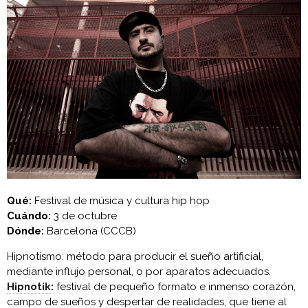
Qué:
Festival de música y cultura hip hop
Cuándo:
3 de octubre
Dónde:
Barcelona (CCCB)
Hipnotismo: método para producir el sueño artificial,
mediante influjo personal, o por aparatos adecuados.
Hipnotik
:
festival de pequeño formato e inmenso corazón,
campo de sueños y despertar de realidades, que tiene al