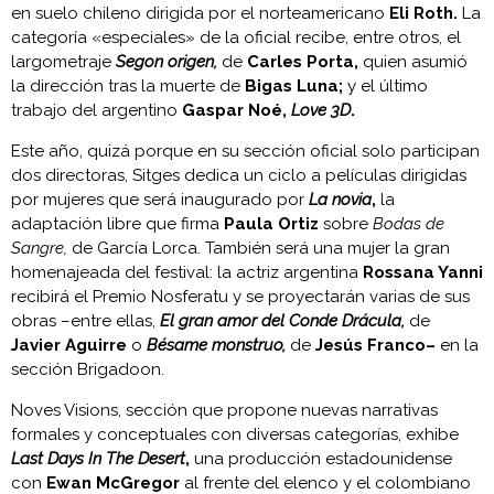
en suelo chileno dirigida por el norteamericano
Eli Roth.
La
categoría «especiales» de la oficial recibe, entre otros, el
largometraje
Segon origen,
de
Carles Porta,
quien asumió
la dirección tras la muerte de
Bigas Luna;
y el último
trabajo del argentino
Gaspar Noé,
Love 3D
.
Este año, quizá porque en su sección oficial solo participan
dos directoras, Sitges dedica un ciclo a películas dirigidas
por mujeres que será inaugurado por
La novia
,
la
adaptación libre que firma
Paula Ortiz
sobre
Bodas de
Sangre,
de García Lorca. También será una mujer la gran
homenajeada del festival: la actriz argentina
Rossana Yanni
recibirá el Premio Nosferatu y se proyectarán varias de sus
obras –entre ellas,
El gran amor del Conde Drácula,
de
Javier Aguirre
o
Bésame monstruo,
de
Jesús Franco–
en la
sección Brigadoon.
Noves Visions, sección que propone nuevas narrativas
formales y conceptuales con diversas categorías, exhibe
Last Days In The Desert
,
una producción estadounidense
con
Ewan McGregor
al frente del elenco y el colombiano