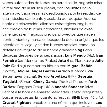
voces autorizadas de todas las parcelas del negocio miran
la realidad de la música global, con los límites de lo
alternativo cada vez más desdibujados por la realidad de
una industria cambiante y asolada por doquier. Aquí se
habla de reinvención, alianzas estratégicas tangibles,
aceleración de buenas intenciones, historias de éxito
cimentadas en fracasos previos, proyectos que nacen
contras viento y marea en búsqueda de una brújula que les
oriente en el viaje… y se dan buenas noticias, como los
detalles del regreso de la banda granadina
091
dos
décadas después de su separación.
Luis Mendo
(AIE),
Iván
Ferreiro
(ex líder de Los Piratas)
Jota
(Los Planetas) o
Julio
Ruiz
(Radio 3) comparten tribuna con
Miguel Bañón
(Spotify),
Miguel Ángel García Garrido
(Charco),
Pía
Sotomayor
(Fauna),
Sergio Arbeláez
(FIM),
Georgia
Taglietti
(Sónar),
Chuky García
(Rock al Parque),
Ruth
Barlow
(Beggars Group UK) o
Andrés Sánchez
(Vive
Latino) a la hora de analizar realidades, lanzar preguntas y
buscar respuestas. En cuanto al festival (
BIME Live
,
30 y 31),
Crystal Fighters
encabeza una nómina que incluye a
Los