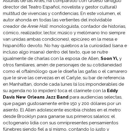
Asturias de las Artes, ha compartido con Grueso (antiguo
director del Teatro Español, novelista y gestor cultural)
multitud de vivencias y confidencias. En este volumen, el
autor ahonda en todas las vertientes del inolvidable
creador de
Annie Hall:
monologuista, contador de historias,
cómico, realizador, lector, músico y melómano (no siempre
van unidas ambas condiciones), epicúreo en la mesa e
hispanófilo devoto. No hay quiebros a la curiosidad (sana e
incluso algo insana) dentro del texto, que se nutre
igualmente de charlas con la esposa de Allen,
Soon Yi,
y
otros familiares, amén de personajes de su cotidianeidad
como el oftalmólogo que le diseña las gafas o el camarero
que le sirve las cervezas en el Carlyle, su bar de referencia
en Manhattan, donde cada lunes (si los imponderables de
su agenda no lo impiden) toca el clarinete con la
Eddy
Davis New Orleans Jazz Band
para audiencias selectas,
que pagan gustosamente entre 150 y 200 dólares por un
asiento. El Allen adolescente escribía chistes en el metro
desde Brooklyn para ganarse sus primeros salarios: el
octogenario lidia con sus omnipresentes pensamientos
fúnebres siendo fiel a sí mismo, contando lo justo y