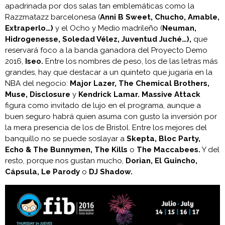
apadrinada por dos salas tan emblemáticas como la
Razzmatazz barcelonesa (
Anni B Sweet, Chucho, Amable,
Extraperlo…)
y el Ocho y Medio madrileño (
Neuman,
Hidrogenesse, Soledad Vélez, Juventud Juché…),
que
reservará foco a la banda ganadora del Proyecto Demo
2016,
Iseo.
Entre los nombres de peso, los de las letras más
grandes, hay que destacar a un quinteto que jugaría en la
NBA del negocio:
Major Lazer, The Chemical Brothers,
Muse, Disclosure
y
Kendrick Lamar. Massive Attack
figura como invitado de lujo en el programa, aunque a
buen seguro habrá quien asuma con gusto la inversión por
la mera presencia de los de Bristol. Entre los mejores del
banquillo no se puede soslayar a
Skepta, Bloc Party,
Echo & The Bunnymen, The Kills
o
The Maccabees.
Y del
resto, porque nos gustan mucho,
Dorian, El Guincho,
Cápsula, Le Parody
o
DJ Shadow.