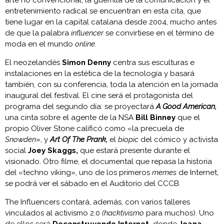
arte no convencional, la guerrilla de la comunicación y el
entretenimiento radical se encuentran en esta cita, que
tiene lugar en la capital catalana desde 2004, mucho antes
de que la palabra
influencer
se convirtiese en el término de
moda en el mundo
online.
El neozelandés
Simon Denny
centra sus esculturas e
instalaciones en la estética de la tecnología y basará
también, con su conferencia, toda la atención en la jornada
inaugural del festival. El cine será el protagonista del
programa del segundo día: se proyectará
A Good American,
una cinta sobre el agente de la NSA
Bill Binney
que el
propio Oliver Stone calificó como «la precuela de
Snowden
», y
Art Of The Prank,
el
biopic
del cómico y activista
social
Joey Skaggs,
que estará presente durante el
visionado. Otro filme, el documental que repasa la historia
del «techno viking», uno de los primeros
memes
de Internet,
se podrá ver el sábado en el Auditorio del CCCB.
The Influencers contará, además, con varios talleres
vinculados al activismo 2.0
(hacktivismo
para muchos). Uno