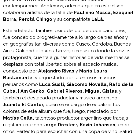
contemporánea. Anotemos, además, que en este disco
colaboran artistas de la talla de
Paulinho Mosca, Ezequiel
Borra, Perotá Chingo
y su compatriota
LaLá.
Este artefacto, también psicodélico, de doce canciones,
fue concebido progresivamente a lo largo de tres años y
en geografías tan diversas como Cusco, Córdoba, Buenos
Aires, Oakland e Iquitos. Un viaje exquisito donde la voz es
protagonista, cuenta algunas historias de vida mientras se
desplaza con total libertad sobre el espacio musical
compuesto por
Alejandro Rivas
y
María Laura
Bustamante,
y orquestado por talentosos músicos
peruanos como
Luca Susti, Giacomo Novella, Rafo de la
Cuba, I Am Genko, Gabriel Riveros, Miguel Gistau
y
también el destacado productor y músico argentino
Juanito El Cantor,
quien se encargó de ecualizar los
colores de este álbum que fue, luego, mezclado por
Matías Cella,
talentoso productor argentino que trabaja
regularmente con
Jorge Drexler
y
Kevin Johansen,
entre
otros. Perfecto para escuchar con una copa de vino. Salud.