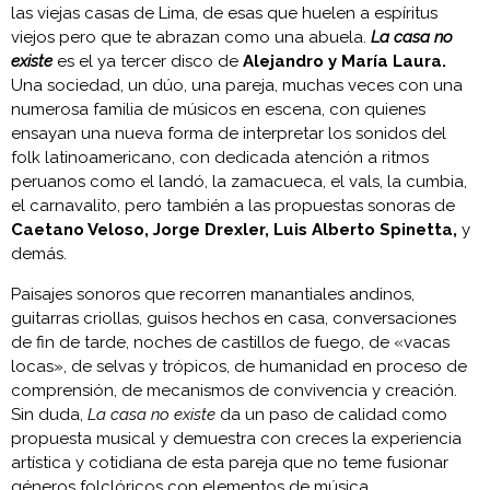
las viejas casas de Lima, de esas que huelen a espíritus
viejos pero que te abrazan como una abuela.
La casa no
existe
es el ya tercer disco de
Alejandro y María Laura.
Una sociedad, un dúo, una pareja, muchas veces con una
numerosa familia de músicos en escena, con quienes
ensayan una nueva forma de interpretar los sonidos del
folk latinoamericano, con dedicada atención a ritmos
peruanos como el landó, la zamacueca, el vals, la cumbia,
el carnavalito, pero también a las propuestas sonoras de
Caetano Veloso, Jorge Drexler, Luis Alberto Spinetta,
y
demás.
Paisajes sonoros que recorren manantiales andinos,
guitarras criollas, guisos hechos en casa, conversaciones
de fin de tarde, noches de castillos de fuego, de «vacas
locas», de selvas y trópicos, de humanidad en proceso de
comprensión, de mecanismos de convivencia y creación.
Sin duda,
La casa no existe
da un paso de calidad como
propuesta musical y demuestra con creces la experiencia
artística y cotidiana de esta pareja que no teme fusionar
géneros folclóricos con elementos de música