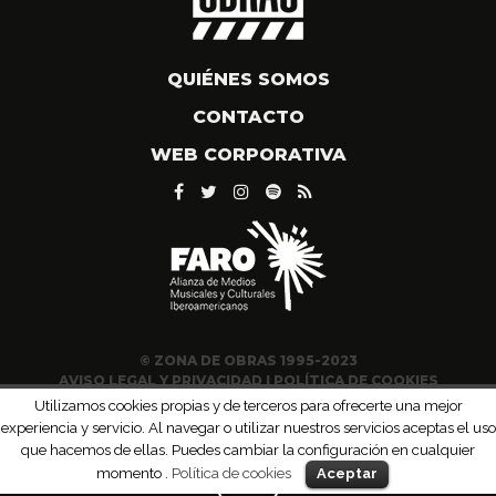
QUIÉNES SOMOS
CONTACTO
WEB CORPORATIVA
© ZONA DE OBRAS 1995-2023
AVISO LEGAL Y PRIVACIDAD
|
POLÍTICA DE COOKIES
Utilizamos cookies propias y de terceros para ofrecerte una mejor
experiencia y servicio. Al navegar o utilizar nuestros servicios aceptas el uso
que hacemos de ellas. Puedes cambiar la configuración en cualquier
momento .
Política de cookies
Aceptar