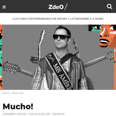
CULTURAS CONTEMPORÁNEAS DE ESPAÑA Y LATINOAMÉRICA A DIARIO
Kevin Johansen
Mucho!
LEONARDO VINHAS
7 DE MAYO DE 2017
APUESTAS