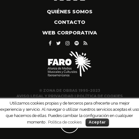
QUIÉNES SOMOS
CONTACTO
WEB CORPORATIVA
© ZONA DE OBRAS 1995-2023
AVISO LEGAL Y PRIVACIDAD
|
POLÍTICA DE COOKIES
Utilizamos cookies propias y de terceros para ofrecerte una mejor
experiencia y servicio. Al navegar o utilizar nuestros servicios aceptas el uso
que hacemos de ellas. Puedes cambiar la configuración en cualquier
momento .
Política de cookies
Aceptar