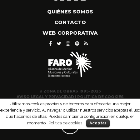
QUIÉNES SOMOS
CONTACTO
WEB CORPORATIVA
© ZONA DE OBRAS 1995-2023
AVISO LEGAL Y PRIVACIDAD
|
POLÍTICA DE COOKIES
Utilizamos cookies propias y de terceros para ofrecerte una mejor
experiencia y servicio. Al navegar o utilizar nuestros servicios aceptas el uso
que hacemos de ellas. Puedes cambiar la configuración en cualquier
momento .
Política de cookies
Aceptar