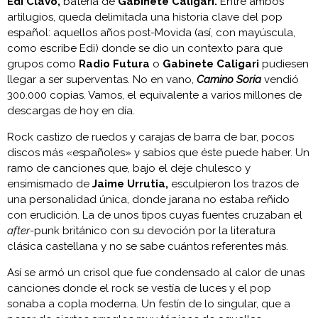
Edi Clavo,
batería de
Gabinete Caligari.
Entre ambos
artilugios, queda delimitada una historia clave del pop
español: aquellos años post-Movida (así, con mayúscula,
como escribe Edi) donde se dio un contexto para que
grupos como
Radio Futura
o
Gabinete Caligari
pudiesen
llegar a ser superventas. No en vano,
Camino Soria
vendió
300.000 copias. Vamos, el equivalente a varios millones de
descargas de hoy en día.
Rock castizo de ruedos y carajas de barra de bar, pocos
discos más «españoles» y sabios que éste puede haber. Un
ramo de canciones que, bajo el deje chulesco y
ensimismado de
Jaime Urrutia,
esculpieron los trazos de
una personalidad única, donde jarana no estaba reñido
con erudición. La de unos tipos cuyas fuentes cruzaban el
after
-punk británico con su devoción por la literatura
clásica castellana y no se sabe cuántos referentes más.
Así se armó un crisol que fue condensado al calor de unas
canciones donde el rock se vestía de luces y el pop
sonaba a copla moderna. Un festín de lo singular, que a