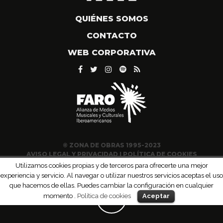
QUIÉNES SOMOS
CONTACTO
WEB CORPORATIVA
© ZONA DE OBRAS 1995-2023
AVISO LEGAL Y PRIVACIDAD
|
POLÍTICA DE COOKIES
Utilizamos cookies propias y de terceros para ofrecerte una mejor
experiencia y servicio. Al navegar o utilizar nuestros servicios aceptas el uso
que hacemos de ellas. Puedes cambiar la configuración en cualquier
momento .
Política de cookies
Aceptar