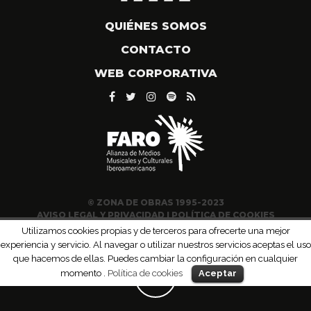
QUIÉNES SOMOS
CONTACTO
WEB CORPORATIVA
© ZONA DE OBRAS 1995-2023
AVISO LEGAL Y PRIVACIDAD
|
POLÍTICA DE COOKIES
Utilizamos cookies propias y de terceros para ofrecerte una mejor
experiencia y servicio. Al navegar o utilizar nuestros servicios aceptas el uso
que hacemos de ellas. Puedes cambiar la configuración en cualquier
momento .
Política de cookies
Aceptar