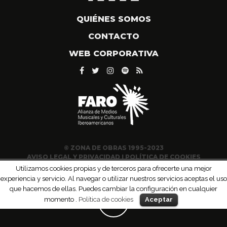
QUIÉNES SOMOS
CONTACTO
WEB CORPORATIVA
© ZONA DE OBRAS 1995-2023
AVISO LEGAL Y PRIVACIDAD
|
POLÍTICA DE COOKIES
Utilizamos cookies propias y de terceros para ofrecerte una mejor
experiencia y servicio. Al navegar o utilizar nuestros servicios aceptas el uso
que hacemos de ellas. Puedes cambiar la configuración en cualquier
momento .
Política de cookies
Aceptar