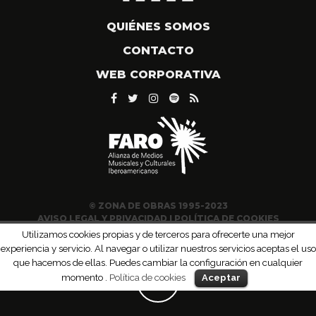
QUIÉNES SOMOS
CONTACTO
WEB CORPORATIVA
© ZONA DE OBRAS 1995-2023
AVISO LEGAL Y PRIVACIDAD
|
POLÍTICA DE COOKIES
Utilizamos cookies propias y de terceros para ofrecerte una mejor
experiencia y servicio. Al navegar o utilizar nuestros servicios aceptas el uso
que hacemos de ellas. Puedes cambiar la configuración en cualquier
momento .
Política de cookies
Aceptar