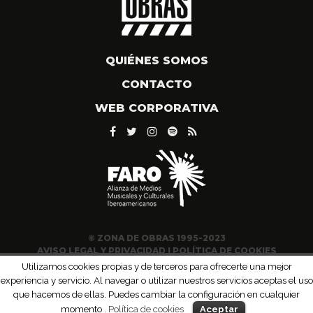
QUIÉNES SOMOS
CONTACTO
WEB CORPORATIVA
© ZONA DE OBRAS 1995-2023
AVISO LEGAL Y PRIVACIDAD
|
POLÍTICA DE COOKIES
Utilizamos cookies propias y de terceros para ofrecerte una mejor
experiencia y servicio. Al navegar o utilizar nuestros servicios aceptas el uso
que hacemos de ellas. Puedes cambiar la configuración en cualquier
momento .
Política de cookies
Aceptar