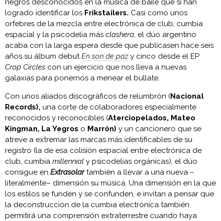
negros desconocidos en la música de baile que sí han
logrado identificar los
Frikstailers.
Casi como unos
orfebres de la mezcla entre electrónica de club, cumbia
espacial y la psicodelia más
clashera,
el dúo argentino
acaba con la larga espera desde que publicasen hace seis
años su álbum debut
En son de paz
y cinco desde el EP
Crop Circles
con un ejercicio que nos lleva a nuevas
galaxias para ponernos a menear el bullate.
Con unos aliados discográficos de relumbrón (
Nacional
Records),
una corte de colaboradores especialmente
reconocidos y reconocibles (
Aterciopelados, Mateo
Kingman, La Yegros
o
Marrón)
y un cancionero que se
atreve a extremar las marcas más identificables de su
registro (la de esa colisión espacial entre electrónica de
club, cumbia
millennial
y psicodelias orgánicas), el dúo
consigue en
Extrasolar
también a llevar a una nueva –
literalmente– dimensión su música. Una dimensión en la que
los estilos se funden y se confunden, e invitan a pensar que
la deconstrucción de la cumbia electrónica también
permitirá una comprensión extraterrestre cuando haya