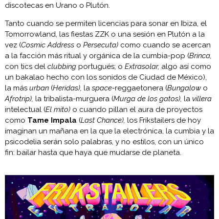
discotecas en Urano o Plutón.
Tanto cuando se permiten licencias para sonar en Ibiza, el
Tomorrowland, las fiestas ZZK o una sesión en Plutón a la
vez (
Cosmic Address
o
Persecuta)
como cuando se acercan
a la facción más ritual y orgánica de la cumbia-pop (
Brinca,
con tics del
clubbing
portugués; o
Extrasolar,
algo así como
un bakalao hecho con los sonidos de Ciudad de México),
la más
urban
(
Heridas),
la
space
-reggaetonera (
Bungalow
o
Afrotrip),
la tribalista-murguera (
Murga de los gatos),
la
villera
intelectual (
El mito)
o cuando pillan el aura de proyectos
como
Tame Impala
(
Last Chance),
los Frikstailers de hoy
imaginan un mañana en la que la electrónica, la cumbia y la
psicodelia serán solo palabras, y no estilos, con un único
fin: bailar hasta que haya que mudarse de planeta.