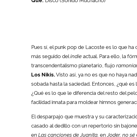
Qué:
Disco (Sonido Muchacho)
Pues sí, el punk pop de Lacoste es lo que ha
más seguido del
indie
actual. Para ello, la fó
transcendentalismo planetario, flujo
ramonia
Los Nikis.
Visto así, ya no es que no haya nad
sobada hasta la saciedad. Entonces, ¿qué es 
¿Qué es lo que le diferencia del resto del p
facilidad innata para moldear himnos generac
El desparpajo que muestra y su caracterizaci
casado al dedillo con un repertorio sin bajones
en
Las canciones de Juanita,
en
Joder, no sé