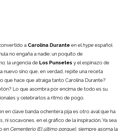
 convertido a
Carolina Durante
en el
hype
español
rmula no engaña a nadie: un poquito de
no,
la urgencia de
Los Punsetes
y el espinazo de
a nuevo sino que, en verdad, repite una receta
lo que hace que atraiga tanto Carolina Durante?
elotón? Lo que asombra por encima de todo es su
ionales y celebrarlos a ritmo de pogo.
ón en clave banda ochentera pija es otro aval que ha
, ni socavones, en el gráfico de la inspiración. Ya sea
o en
Cementerio (El último parque),
siempre asoma la