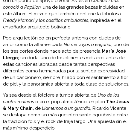
son un punto de apoyo pivotal. Así es en
Cuando Louis
conoció a Papillon,
una de las grandes bazas incluidas en
este álbum. El mismo que también contiene la fabulosa
Freddy Mamani y los castillos ambulantes,
inspirada en el
ensoñador arquitecto boliviano.
Pop arquitectónico en perfecta sintonía con duetos de
amor como la aflamencada
No me vayas a engañar,
uno de
los tres cortes donde hace acto de presencia
María José
Llergo;
sin duda, uno de los alicientes más excitantes de
estas canciones labradas desde tantas perspectivas
diferentes como hermanadas por la sentida expresividad
de un cancionero, siempre, hilado con el sentimiento a flor
de piel y la panorámica abierta a toda clase de soluciones.
Ya sea desde el folclore a tumba abierta de
Uno de los
cuatro muleros
o en el pop atmosférico, en plan
The Jesus
& Mary Chain,
de
Llamemos a un guardia,
Ricardo Vicente
se destapa como un más que interesante equilibrista entre
la tradición folk y el rock de traje largo. Una apuesta sin el
más mínimo desperdicio.