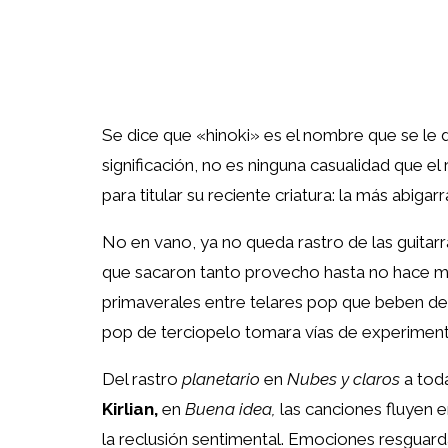
Se dice que «hinoki» es el nombre que se le d
significación, no es ninguna casualidad que e
para titular su reciente criatura: la más abig
No en vano, ya no queda rastro de las guitar
que sacaron tanto provecho hasta no hace mu
primaverales entre telares pop que beben de
pop de terciopelo tomara vías de experiment
Del rastro
planetario
en
Nubes y claros
a toda
Kirlian,
en
Buena idea,
las canciones fluyen 
la reclusión sentimental. Emociones resguard