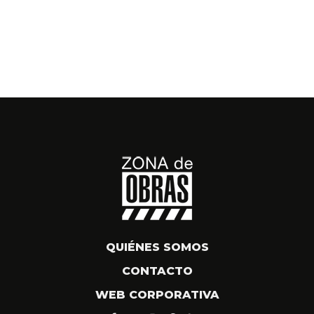
QUIÉNES SOMOS
CONTACTO
WEB CORPORATIVA