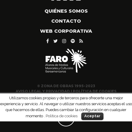
QUIÉNES SOMOS
CONTACTO
WEB CORPORATIVA
© ZONA DE OBRAS 1995-2023
AVISO LEGAL Y PRIVACIDAD
|
POLÍTICA DE COOKIES
Utilizamos cookies propias y de terceros para ofrecerte una mejor
experiencia y servicio. Al navegar o utilizar nuestros servicios aceptas el uso
que hacemos de ellas. Puedes cambiar la configuración en cualquier
momento .
Política de cookies
Aceptar