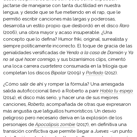
jactarse de manejarse con tanta ductilidad en nuestra
lengua, y desde que se fue metiendo en el rap, que le
permitió escribir canciones más largas y poderosas,
desarrolla un estilo propio que desbordó en el disco
Raro
(2006), una obra mayor y acaso insuperable. ¿Una
concepto que lo defina? Humor friki, original, surrealista y
siempre políticamente incorrecto. El toque de gracia de las
genialidades versificadas de
Yendo a la casa de Damián
y
Ya
no sé qué hacer conmigo,
y sus bizarrísimos clips, cimentó
una loca carrera
cuartetera
consumada en la trilogía que
completan los discos
Bipolar
(2009) y
Porfiado
(2012).
¿Cómo salir de ahí y romper la fórmula? Una arriesgada
salida autoficccional llevó a Roberto a parir
Habla tu espejo
(2014), el disco más serio, y hacer una de sus mejores
canciones,
Roberto,
acompañada de otras que expresaron
más angustia que latiguillos humorísticos. Un desvío
peligroso pero necesario deriva en la explosión de los
personajes de
Apocalipsis zombie
(2017), en definitiva una
transición conflictiva que permite llegar a
Jueves
–un punto