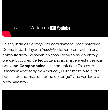
La segunda es
Contrapunto para humano y computadora.
Ge-nia-li-dad. Payada
freestyle.
Roberto enfrenta a una
computadora. Se sacan chispas. Roberto se violenta y
pierde. El clip es perfecto. La payada rapera está vestida
por
Juan Campodónico.
Un comentario: «Esta es la
Bohemian Rhapsody
de América. ¿Quién mezcla folclore,
batalla de rap, más un toque de tango? Una verdadera
obra maestra».