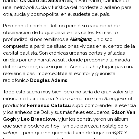
banda,
Os Garotos Solventes,
a São Paulo, cambiando
una metrópoli sucia y turística del nordeste brasileño para
otra, sucia y cosmopolita, en el sudeste del país.
Pero con el cambio, Doll no perdió su capacidad de
observación de lo que pasa en las calles. Es más, lo
profundizó, si nos remitimos a
Alienígena,
un disco
compuesto a partir de situaciones vividas en el centro de la
capital paulista. Son crónicas urbanas cortas y afiladas,
unidas por una narrativa sutil donde predomina la mirada
del observador, casi sin juicio. Aunque sí hay lugar para una
referencia casi imperceptible al escritor y guionista
radiofónico
Douglas Adams.
Todo esto suena muy bien, pero no sería de gran valor si la
música no fuera buena. Y de ese mal no sufre
Alienígena:
el
productor
Fernando Catatau
supo comprender la esencia
y los anhelos de Doll y sus más fieles escuderos,
Edson Van
Gogh
y
Leo Breedlove,
y juntos construyeron un álbum
que suena poderoso hoy –sin que parezca nostálgico o
vintage–,
pero que no quedaría fuera de lugar en 1987
.
Y