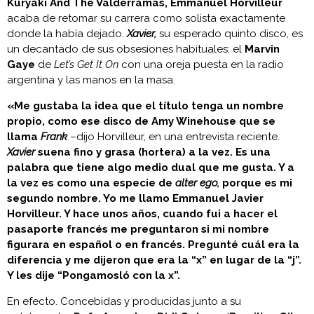
Kuryaki And The Valderramas, Emmanuel Horvilleur
acaba de retomar su carrera como solista exactamente
donde la había dejado.
Xavier,
su esperado quinto disco, es
un decantado de sus obsesiones habituales: el
Marvin
Gaye
de
Let’s Get It On
con una oreja puesta en la radio
argentina y las manos en la masa.
«Me gustaba la idea que el título tenga un nombre
propio, como ese disco de Amy Winehouse que se
llama
Frank
–dijo Horvilleur, en una entrevista reciente.
Xavier
suena fino y grasa (hortera) a la vez. Es una
palabra que tiene algo medio dual que me gusta. Y a
la vez es como una especie de
alter ego,
porque es mi
segundo nombre. Yo me llamo Emmanuel Javier
Horvilleur. Y hace unos años, cuando fui a hacer el
pasaporte francés me preguntaron si mi nombre
figurara en español o en francés. Pregunté cuál era la
diferencia y me dijeron que era la “x” en lugar de la “j”.
Y les dije “Pongamosló con la x”.
En efecto. Concebidas y producidas junto a su