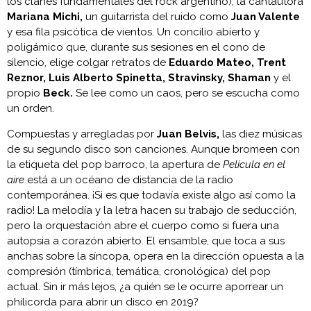
los clanes fundamentales del rock argentino), la cantautora
Mariana Michi,
un guitarrista del ruido como
Juan Valente
y esa fila psicótica de vientos. Un concilio abierto y
poligámico que, durante sus sesiones en el cono de
silencio, elige colgar retratos de
Eduardo Mateo, Trent
Reznor, Luis Alberto Spinetta, Stravinsky, Shaman
y el
propio
Beck.
Se lee como un caos, pero se escucha como
un orden.
Compuestas y arregladas por
Juan Belvis,
las diez músicas
de su segundo disco son canciones. Aunque bromeen con
la etiqueta del pop barroco, la apertura de
Película en el
aire
está a un océano de distancia de la radio
contemporánea. ¡Si es que todavía existe algo así como la
radio! La melodía y la letra hacen su trabajo de seducción,
pero la orquestación abre el cuerpo como si fuera una
autopsia a corazón abierto. El ensamble, que toca a sus
anchas sobre la síncopa, opera en la dirección opuesta a la
compresión (tímbrica, temática, cronológica) del pop
actual. Sin ir más lejos, ¿a quién se le ocurre aporrear un
philicorda para abrir un disco en 2019?