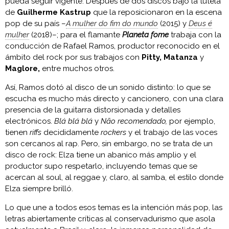
pueda seguir vigente. Después de dos discos bajo la tutela
de
Guilherme Kastrup
que la reposicionaron en la escena
pop de su país –
A mulher do fim do mundo
(2015) y
Deus é
mulher
(2018)–; para el flamante
Planeta fome
trabaja con la
conducción de Rafael Ramos, productor reconocido en el
ámbito del rock por sus trabajos con
Pitty, Matanza
y
Maglore,
entre muchos otros.
Así, Ramos dotó al disco de un sonido distinto: lo que se
escucha es mucho más directo y cancionero, con una clara
presencia de la guitarra distorsionada y detalles
electrónicos.
Blá blá blá
y
Não recomendado,
por ejemplo,
tienen
riffs
decididamente
rockers
y el trabajo de las voces
son cercanos al rap. Pero, sin embargo, no se trata de un
disco de rock: Elza tiene un abanico más amplio y el
productor supo respetarlo, incluyendo temas que se
acercan al soul, al reggae y, claro, al samba, el estilo donde
Elza siempre brilló.
Lo que une a todos esos temas es la intención más pop, las
letras abiertamente críticas al conservadurismo que asola