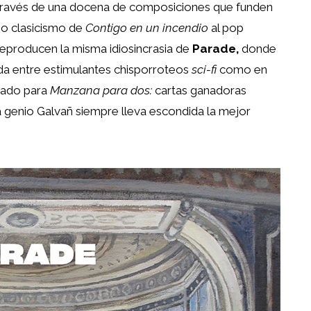
 través de una docena de composiciones que funden
so clasicismo de
Contigo en un incendio
al pop
producen la misma idiosincrasia de
Parade,
donde
rada entre estimulantes chisporroteos
sci-fi
como en
ñado para
Manzana para dos:
cartas ganadoras
 genio Galvañ siempre lleva escondida la mejor