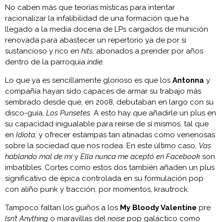
No caben más que teorías místicas para intentar
racionalizar la infalibilidad de una formación que ha
llegado a la media docena de LPs cargados de munición
renovada para abastecer un repertorio ya de por sí
sustancioso y rico en
hits,
abonados a prender por años
dentro de la parroquia
indie.
Lo que ya es sencillamente glorioso es que los
Antonna
y
compañía hayan sido capaces de armar su trabajo más
sembrado desde que, en 2008, debutaban en largo con su
disco-guía,
Los Punsetes.
A esto hay que añadirle un plus en
su capacidad inigualable para reírse de sí mismos, tal que
en
Idiota,
y ofrecer estampas tan atinadas como venenosas
sobre la sociedad que nos rodea. En este último caso,
Vas
hablando mal de mí
y
Ella nunca me aceptó en Facebook
son
imbatibles. Cortes como estos dos también añaden un plus
significativo de épica controlada en su formulación pop
con aliño punk y tracción, por momentos, krautrock.
Tampoco faltan los guiños a los
My Bloody Valentine
pre
Isn’t Anything
o maravillas del
noise
pop galáctico como